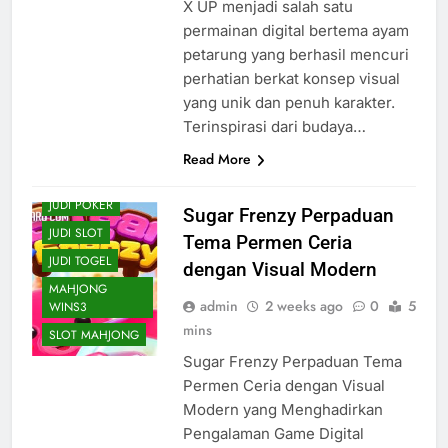
X UP menjadi salah satu
permainan digital bertema ayam
petarung yang berhasil mencuri
perhatian berkat konsep visual
yang unik dan penuh karakter.
JUDI BOLA
Terinspirasi dari budaya…
JUDI CASINO
Read More
JUDI ONLINE
JUDI POKER
Sugar Frenzy Perpaduan
JUDI SLOT
Tema Permen Ceria
JUDI TOGEL
dengan Visual Modern
MAHJONG
admin
2 weeks ago
0
5
WINS3
mins
SLOT MAHJONG
Sugar Frenzy Perpaduan Tema
Permen Ceria dengan Visual
Modern yang Menghadirkan
Pengalaman Game Digital