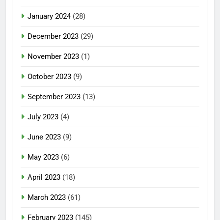
January 2024
(28)
December 2023
(29)
November 2023
(1)
October 2023
(9)
September 2023
(13)
July 2023
(4)
June 2023
(9)
May 2023
(6)
April 2023
(18)
March 2023
(61)
February 2023
(145)