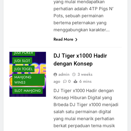
yang mulai mendapatkan
perhatian adalah 4TP Pigs N’
Pots, sebuah permainan
bertema peternakan yang
JUDI BOLA
menggabungkan karakter…
JUDI CASINO
Read More
JUDI ONLINE
JUDI POKER
DJ Tiger x1000 Hadir
JUDI SLOT
dengan Konsep
JUDI TOGEL
admin
3 weeks
MAHJONG
ago
0
6 mins
WINS3
DJ Tiger x1000 Hadir dengan
SLOT MAHJONG
Konsep Hiburan Digital yang
Brbeda DJ Tiger x1000 menjadi
salah satu permainan digital
yang mulai menarik perhatian
berkat perpaduan tema musik