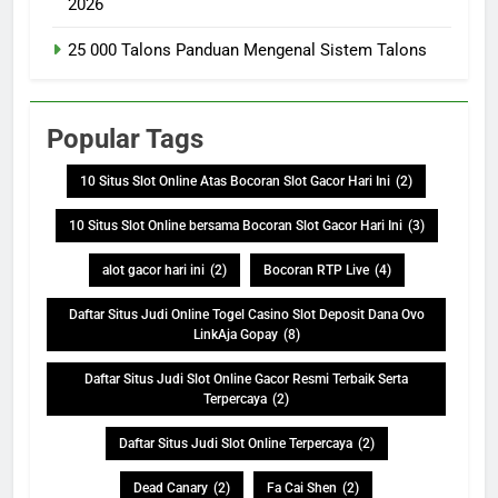
2026
25 000 Talons Panduan Mengenal Sistem Talons
Popular Tags
10 Situs Slot Online Atas Bocoran Slot Gacor Hari Ini
(2)
10 Situs Slot Online bersama Bocoran Slot Gacor Hari Ini
(3)
alot gacor hari ini
(2)
Bocoran RTP Live
(4)
Daftar Situs Judi Online Togel Casino Slot Deposit Dana Ovo
LinkAja Gopay
(8)
Daftar Situs Judi Slot Online Gacor Resmi Terbaik Serta
Terpercaya
(2)
Daftar Situs Judi Slot Online Terpercaya
(2)
Dead Canary
(2)
Fa Cai Shen
(2)