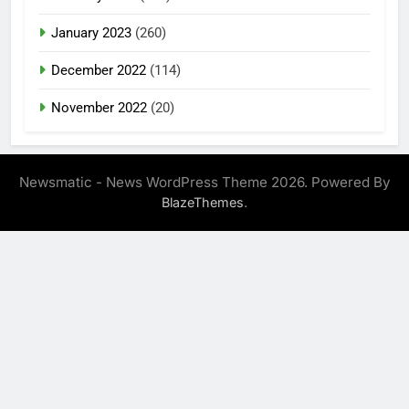
January 2023
(260)
December 2022
(114)
November 2022
(20)
Newsmatic - News WordPress Theme 2026. Powered By
.
BlazeThemes