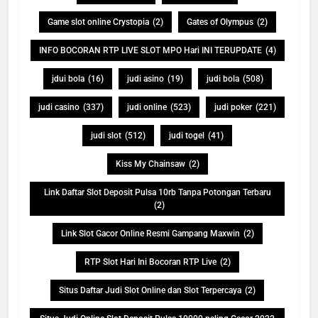
Game slot online Crystopia
(2)
Gates of Olympus
(2)
INFO BOCORAN RTP LIVE SLOT MPO Hari INI TERUPDATE
(4)
jdui bola
(16)
judi asino
(19)
judi bola
(508)
judi casino
(337)
judi online
(523)
judi poker
(221)
judi slot
(512)
judi togel
(41)
Kiss My Chainsaw
(2)
Link Daftar Slot Deposit Pulsa 10rb Tanpa Potongan Terbaru
(2)
Link Slot Gacor Online Resmi Gampang Maxwin
(2)
RTP Slot Hari Ini Bocoran RTP Live
(2)
Situs Daftar Judi Slot Online dan Slot Terpercaya
(2)