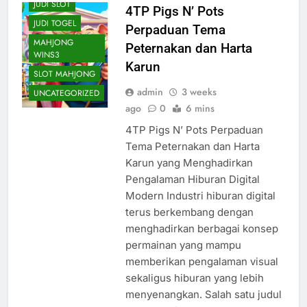
JUDI SLOT
4TP Pigs N’ Pots
JUDI TOGEL
Perpaduan Tema
MAHJONG
Peternakan dan Harta
WINS3
Karun
SLOT MAHJONG
admin
3 weeks
UNCATEGORIZED
ago
0
6 mins
4TP Pigs N’ Pots Perpaduan
Tema Peternakan dan Harta
Karun yang Menghadirkan
Pengalaman Hiburan Digital
Modern Industri hiburan digital
terus berkembang dengan
menghadirkan berbagai konsep
permainan yang mampu
memberikan pengalaman visual
sekaligus hiburan yang lebih
menyenangkan. Salah satu judul