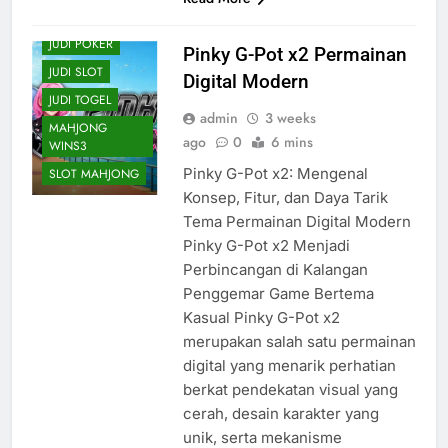
JUDI ONLINE
JUDI POKER
Pinky G-Pot x2 Permainan
JUDI SLOT
Digital Modern
JUDI TOGEL
admin
3 weeks
MAHJONG
ago
0
6 mins
WINS3
Pinky G-Pot x2: Mengenal
SLOT MAHJONG
Konsep, Fitur, dan Daya Tarik
Tema Permainan Digital Modern
Pinky G-Pot x2 Menjadi
Perbincangan di Kalangan
Penggemar Game Bertema
Kasual Pinky G-Pot x2
merupakan salah satu permainan
digital yang menarik perhatian
berkat pendekatan visual yang
cerah, desain karakter yang
unik, serta mekanisme
JUDI BOLA