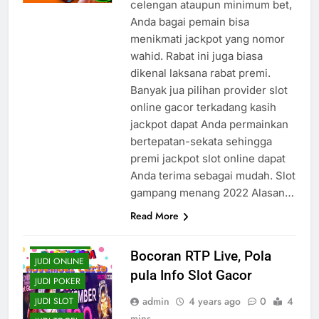
celengan ataupun minimum bet,
Anda bagai pemain bisa
menikmati jackpot yang nomor
wahid. Rabat ini juga biasa
dikenal laksana rabat premi.
Banyak jua pilihan provider slot
online gacor terkadang kasih
jackpot dapat Anda permainkan
bertepatan-sekata sehingga
premi jackpot slot online dapat
Anda terima sebagai mudah. Slot
gampang menang 2022 Alasan…
Read More
JUDI BOLA
JUDI CASINO
Bocoran RTP Live, Pola
JUDI ONLINE
pula Info Slot Gacor
JUDI POKER
admin
4 years ago
0
4
JUDI SLOT
mins