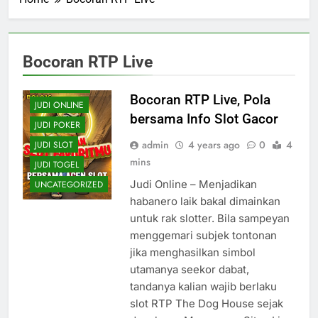
Bocoran RTP Live
JUDI BOLA
JUDI CASINO
Bocoran RTP Live, Pola
JUDI ONLINE
bersama Info Slot Gacor
JUDI POKER
admin
4 years ago
0
4
JUDI SLOT
mins
JUDI TOGEL
Judi Online – Menjadikan
UNCATEGORIZED
habanero laik bakal dimainkan
untuk rak slotter. Bila sampeyan
menggemari subjek tontonan
jika menghasilkan simbol
utamanya seekor dabat,
tandanya kalian wajib berlaku
slot RTP The Dog House sejak