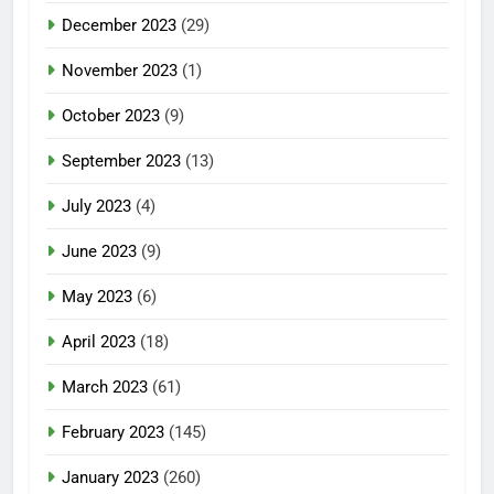
December 2023
(29)
November 2023
(1)
October 2023
(9)
September 2023
(13)
July 2023
(4)
June 2023
(9)
May 2023
(6)
April 2023
(18)
March 2023
(61)
February 2023
(145)
January 2023
(260)