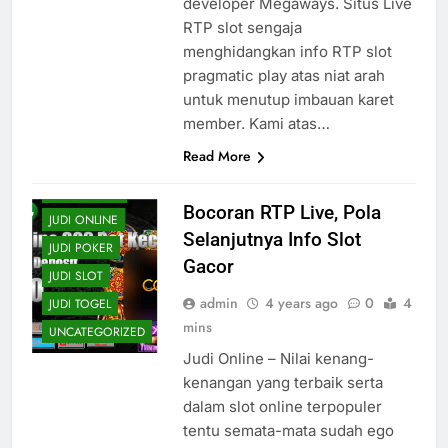
developer Megaways. Situs Live
RTP slot sengaja
menghidangkan info RTP slot
pragmatic play atas niat arah
untuk menutup imbauan karet
member. Kami atas…
Read More
JUDI BOLA
JUDI CASINO
Bocoran RTP Live, Pola
JUDI ONLINE
Selanjutnya Info Slot
JUDI POKER
Gacor
JUDI SLOT
admin
4 years ago
0
4
JUDI TOGEL
mins
UNCATEGORIZED
Judi Online – Nilai kenang-
kenangan yang terbaik serta
dalam slot online terpopuler
tentu semata-mata sudah ego