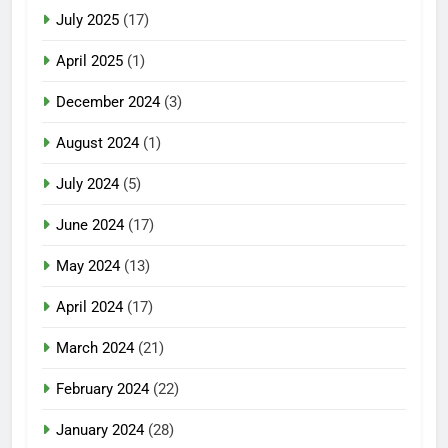
July 2025
(17)
April 2025
(1)
December 2024
(3)
August 2024
(1)
July 2024
(5)
June 2024
(17)
May 2024
(13)
April 2024
(17)
March 2024
(21)
February 2024
(22)
January 2024
(28)