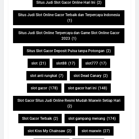
Situs Judi Slot Gacor Online Hari Ini
(2)
Situs Judi Slot Online Gacor Terbaik dan Terpercaya Indonesia
(1)
Situs Judi Slot Online Terpercaya dan Game Slot Online Gacor
2023
(1)
Situs Slot Gacor Deposit Pulsa tanpa Potongan
(2)
slot
(21)
slot88
(17)
slot777
(17)
slot anti rungkat
(7)
slot Dead Canary
(2)
slot gacor
(178)
slot gacor hari ini
(148)
Slot Gacor Situs Judi Online Resmi Mudah Maxwin Setiap Hari
(2)
Slot Gacor Terbaik
(2)
slot gampang menang
(174)
slot Kiss My Chainsaw
(2)
slot maxwin
(27)