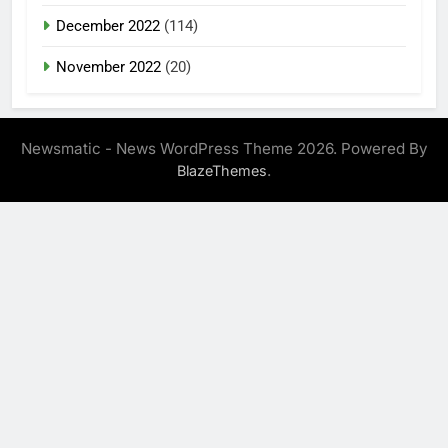
December 2022
(114)
November 2022
(20)
Newsmatic - News WordPress Theme 2026. Powered By
.
BlazeThemes