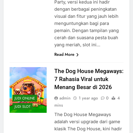
Party, versi kedua ini hadir
dengan berbagai peningkatan
visual dan fitur yang jauh lebih
menguntungkan bagi para
pemain. Dengan tampilan yang
cerah dan suasana pesta buah
yang meriah, slot ini…
Read More
The Dog House Megaways:
7 Rahasia Viral untuk
Menang Besar di 2026
admin
1 year ago
0
4
JUDI ONLINE
mins
JUDI SLOT
The Dog House Megaways
adalah versi upgrade dari game
klasik The Dog House, kini hadir