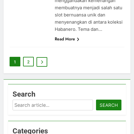
menggandakan kemenangan
membuatnya menjadi salah satu
slot bernuansa unik dan
menyenangkan di antara koleksi
Habanero. Tema dan…
Read More
1
2
Search
Search
SEARCH
Categories