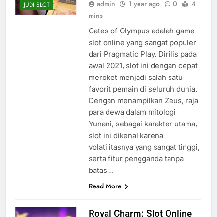
admin
1 year ago
0
4
JUDI SLOT
mins
Gates of Olympus adalah game
slot online yang sangat populer
dari Pragmatic Play. Dirilis pada
awal 2021, slot ini dengan cepat
meroket menjadi salah satu
favorit pemain di seluruh dunia.
Dengan menampilkan Zeus, raja
para dewa dalam mitologi
Yunani, sebagai karakter utama,
slot ini dikenal karena
volatilitasnya yang sangat tinggi,
serta fitur pengganda tanpa
batas…
Read More
Royal Charm: Slot Online