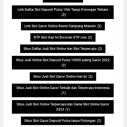
Link Daftar Slot Deposit Pulsa 10rb Tanpa Potongan Terbaru
(2)
Link Slot Gacor Online Resmi Gampang Maxwin
(2)
RTP Slot Hari Ini Bocoran RTP Live
(2)
Situs Daftar Judi Slot Online dan Slot Terpercaya
(2)
Situs Judi Online Slot Deposit Pulsa 10000 paling Gacor 2022
(2)
Situs Judi Slot Gacor Online Hari Ini
(2)
Situs Judi Slot Online Gacor Terbaik dan Terpercaya Indonesia
(1)
Situs Judi Slot Online Terpercaya dan Game Slot Online Gacor
2023
(1)
Situs Slot Gacor Deposit Pulsa tanpa Potongan
(2)