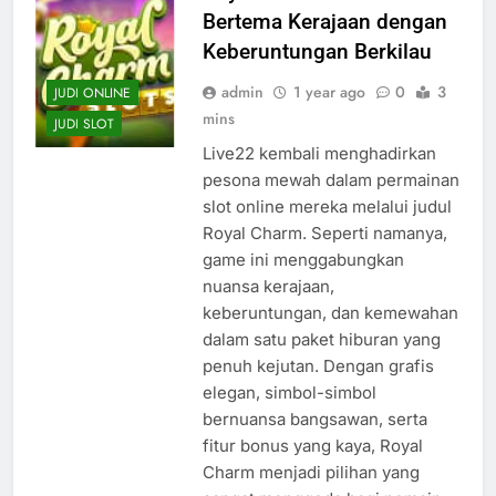
Bertema Kerajaan dengan
Keberuntungan Berkilau
admin
1 year ago
0
3
JUDI ONLINE
mins
JUDI SLOT
Live22 kembali menghadirkan
pesona mewah dalam permainan
slot online mereka melalui judul
Royal Charm. Seperti namanya,
game ini menggabungkan
nuansa kerajaan,
keberuntungan, dan kemewahan
dalam satu paket hiburan yang
penuh kejutan. Dengan grafis
elegan, simbol-simbol
bernuansa bangsawan, serta
fitur bonus yang kaya, Royal
Charm menjadi pilihan yang