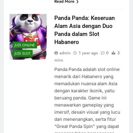
Read More
Panda Panda: Keseruan
Alam Asia dengan Duo
Panda dalam Slot
Habanero
JUDI ONLINE
admin
1 year ago
0
3
JUDI SLOT
mins
Panda Panda adalah slot online
menarik dari Habanero yang
memadukan nuansa alam Asia
dengan karakter ikonik, yaitu
beruang panda. Game ini
menawarkan gameplay yang
imersif, desain visual yang lucu
dan menenangkan, serta fitur
“Great Panda Spin” yang dapat