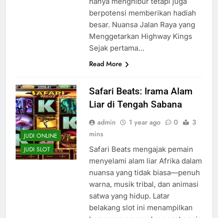
hanya menghibur tetapi juga
berpotensi memberikan hadiah
besar. Nuansa Jalan Raya yang
Menggetarkan Highway Kings
Sejak pertama…
Read More
Safari Beats: Irama Alam
Liar di Tengah Sabana
admin
1 year ago
0
3
mins
JUDI ONLINE
Safari Beats mengajak pemain
JUDI SLOT
menyelami alam liar Afrika dalam
nuansa yang tidak biasa—penuh
warna, musik tribal, dan animasi
satwa yang hidup. Latar
belakang slot ini menampilkan