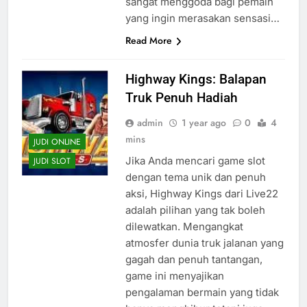
sangat menggoda bagi pemain
yang ingin merasakan sensasi…
Read More
Highway Kings: Balapan
Truk Penuh Hadiah
admin
1 year ago
0
4
mins
JUDI ONLINE
Jika Anda mencari game slot
JUDI SLOT
dengan tema unik dan penuh
aksi, Highway Kings dari Live22
adalah pilihan yang tak boleh
dilewatkan. Mengangkat
atmosfer dunia truk jalanan yang
gagah dan penuh tantangan,
game ini menyajikan
pengalaman bermain yang tidak