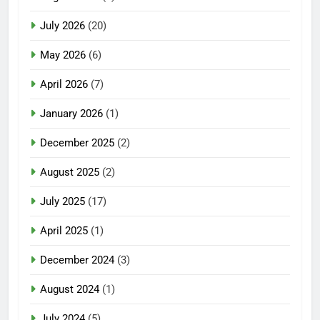
July 2026
(20)
May 2026
(6)
April 2026
(7)
January 2026
(1)
December 2025
(2)
August 2025
(2)
July 2025
(17)
April 2025
(1)
December 2024
(3)
August 2024
(1)
July 2024
(5)