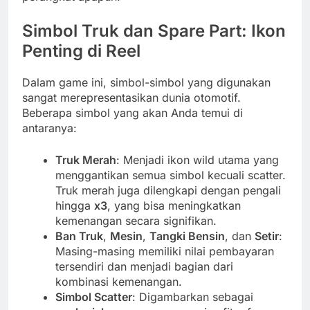
Simbol Truk dan Spare Part: Ikon
Penting di Reel
Dalam game ini, simbol-simbol yang digunakan
sangat merepresentasikan dunia otomotif.
Beberapa simbol yang akan Anda temui di
antaranya:
Truk Merah
: Menjadi ikon wild utama yang
menggantikan semua simbol kecuali scatter.
Truk merah juga dilengkapi dengan pengali
hingga
x3
, yang bisa meningkatkan
kemenangan secara signifikan.
Ban Truk
,
Mesin
,
Tangki Bensin
, dan
Setir
:
Masing-masing memiliki nilai pembayaran
tersendiri dan menjadi bagian dari
kombinasi kemenangan.
Simbol Scatter
: Digambarkan sebagai