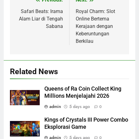
Post
navigation
Safari Beats: Irama
Royal Charm: Slot
Alam Liar di Tengah
Online Bertema
Sabana
Kerajaan dengan
Keberuntungan
Berkilau
Related News
Queens of Ra Coin Collect King
Millions Menjelajahi 2026
admin
5 days ago
0
Kings of Crystals III Power Combo
Eksplorasi Game
admin
5 days ago
0