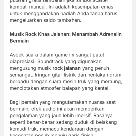
kembali muncul. Ini adalah kesempatan emas
untuk menggandakan hadiah Anda tanpa harus
mengeluarkan saldo tambahan.
Musik Rock Khas Jalanan: Menambah Adrenalin
Bermain
Aspek suara dalam game ini sangat patut
diapresiasi. Soundtrack yang digunakan
mengusung musik
rock jalanan
yang penuh
semangat. Iringan gitar listrik dan hentakan drum
berpadu dengan suara mesin truk yang meraung,
menciptakan atmosfer balapan yang kental.
Bagi pemain yang mengutamakan nuansa saat
bermain, efek audio ini akan memberikan
pengalaman yang jauh lebih imersif. Rasanya
seperti benar-benar sedang duduk di belakang
kemudi truk, memacu kendaraan dengan
kecepatan penuh menuju garis finish.