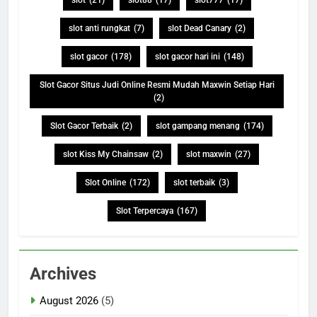
slot anti rungkat
(7)
slot Dead Canary
(2)
slot gacor
(178)
slot gacor hari ini
(148)
Slot Gacor Situs Judi Online Resmi Mudah Maxwin Setiap Hari
(2)
Slot Gacor Terbaik
(2)
slot gampang menang
(174)
slot Kiss My Chainsaw
(2)
slot maxwin
(27)
Slot Online
(172)
slot terbaik
(3)
Slot Terpercaya
(167)
Archives
August 2026
(5)