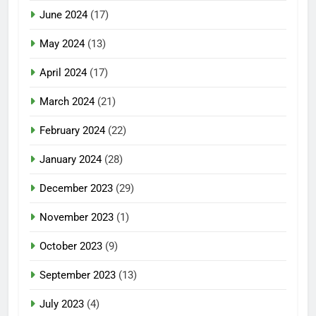
June 2024
(17)
May 2024
(13)
April 2024
(17)
March 2024
(21)
February 2024
(22)
January 2024
(28)
December 2023
(29)
November 2023
(1)
October 2023
(9)
September 2023
(13)
July 2023
(4)