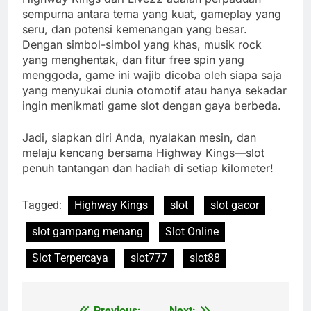
sempurna antara tema yang kuat, gameplay yang
seru, dan potensi kemenangan yang besar.
Dengan simbol-simbol yang khas, musik rock
yang menghentak, dan fitur free spin yang
menggoda, game ini wajib dicoba oleh siapa saja
yang menyukai dunia otomotif atau hanya sekadar
ingin menikmati game slot dengan gaya berbeda.
Jadi, siapkan diri Anda, nyalakan mesin, dan
melaju kencang bersama Highway Kings—slot
penuh tantangan dan hadiah di setiap kilometer!
Tagged:
Highway Kings
slot
slot gacor
slot gampang menang
Slot Online
Slot Terpercaya
slot777
slot88
Previous:
Next: