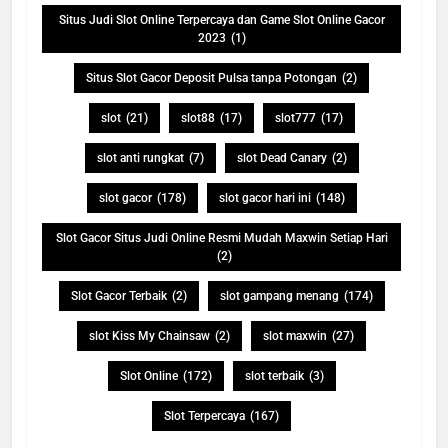
Situs Judi Slot Online Terpercaya dan Game Slot Online Gacor
2023
(1)
Situs Slot Gacor Deposit Pulsa tanpa Potongan
(2)
slot
(21)
slot88
(17)
slot777
(17)
slot anti rungkat
(7)
slot Dead Canary
(2)
slot gacor
(178)
slot gacor hari ini
(148)
Slot Gacor Situs Judi Online Resmi Mudah Maxwin Setiap Hari
(2)
Slot Gacor Terbaik
(2)
slot gampang menang
(174)
slot Kiss My Chainsaw
(2)
slot maxwin
(27)
Slot Online
(172)
slot terbaik
(3)
Slot Terpercaya
(167)