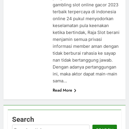
gambling slot online gacor 2023
terbaik terpercaya di indonesia
online 24 pukul menyodorkan
keselamatan pula keenakan
ketika bertindak, Raja Slot berani
menjamin semua privasi
informasi member aman dengan
tidak berburai rahasia ke sayap
nan tidak bertanggung jawab.
Dengan adanya pertanggungan
ini, maka aktor dapat main-main
sama…
Read More
Search
Search