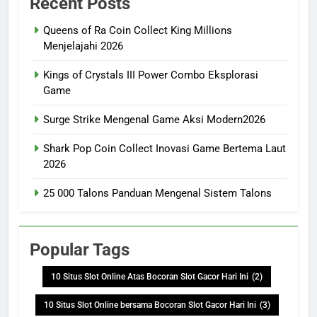
Recent Posts
Queens of Ra Coin Collect King Millions
Menjelajahi 2026
Kings of Crystals III Power Combo Eksplorasi
Game
Surge Strike Mengenal Game Aksi Modern2026
Shark Pop Coin Collect Inovasi Game Bertema Laut
2026
25 000 Talons Panduan Mengenal Sistem Talons
Popular Tags
10 Situs Slot Online Atas Bocoran Slot Gacor Hari Ini
(2)
10 Situs Slot Online bersama Bocoran Slot Gacor Hari Ini
(3)