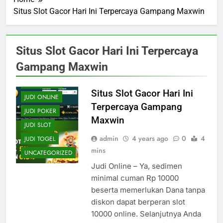
Situs Slot Gacor Hari Ini Terpercaya Gampang Maxwin
Situs Slot Gacor Hari Ini Terpercaya
Gampang Maxwin
JUDI BOLA
JUDI CASINO
Situs Slot Gacor Hari Ini
JUDI ONLINE
Terpercaya Gampang
JUDI POKER
Maxwin
JUDI SLOT
admin
4 years ago
0
4
JUDI TOGEL
mins
UNCATEGORIZED
Judi Online – Ya, sedimen
minimal cuman Rp 10000
beserta memerlukan Dana tanpa
diskon dapat berperan slot
10000 online. Selanjutnya Anda