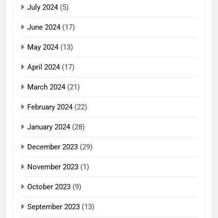
July 2024
(5)
June 2024
(17)
May 2024
(13)
April 2024
(17)
March 2024
(21)
February 2024
(22)
January 2024
(28)
December 2023
(29)
November 2023
(1)
October 2023
(9)
September 2023
(13)