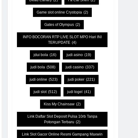
Dead Canary
(2)
Fa Cai Shen
(2)
Game slot online Crystopia
(2)
Gates of Olympus
(2)
INFO BOCORAN RTP LIVE SLOT MPO Hari INI
TERUPDATE
(4)
jdui bola
(16)
judi asino
(19)
judi bola
(508)
judi casino
(337)
judi online
(523)
judi poker
(221)
judi slot
(512)
judi togel
(41)
Kiss My Chainsaw
(2)
Link Daftar Slot Deposit Pulsa 10rb Tanpa
Potongan Terbaru
(2)
Link Slot Gacor Online Resmi Gampang Maxwin