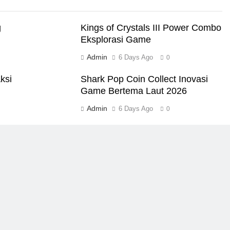
g
Kings of Crystals III Power Combo
Eksplorasi Game
Admin
6 Days Ago
0
ksi
Shark Pop Coin Collect Inovasi
Game Bertema Laut 2026
Admin
6 Days Ago
0