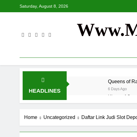
Skip
Saturday, August 8, 2026
to
content
Www.md
Queens of Ra
6 Days Ago
HEADLINES
Kings of Cry
6 Days Ago
Shark Pop Co
Home
Uncategorized
Daftar Link Judi Slot De
6 Days Ago
25 000 Talon
6 Days Ago