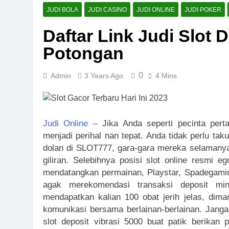
Amazon Lost
JUDI BOLA
JUDI CASINO
JUDI ONLINE
JUDI POKER
2 Weeks Ago
Daftar Link Judi Slot 
Anvil & Ore 
Potongan
2 Weeks Ago
Red Hot Ric
2 Weeks Ago
0
Admin
3 Years Ago
4 Mins
Chronicles of
2 Weeks Ago
Chronicles o
Judi Online –
Jika Anda seperti pecinta pert
2 Weeks Ago
menjadi perihal nan tepat. Anda tidak perlu tak
dolan di SLOT777, gara-gara mereka selamany
giliran. Selebihnya posisi slot online resmi
mendatangkan permainan, Playstar, Spadegamin
agak merekomendasi transaksi deposit mi
mendapatkan kalian 100 obat jerih jelas, dima
komunikasi bersama berlainan-berlainan. Janga
slot deposit vibrasi 5000 buat patik berikan