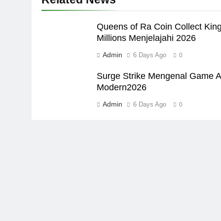
Queens of Ra Coin Collect Kin
Millions Menjelajahi 2026
Admin
6 Days Ago
0
Surge Strike Mengenal Game A
Modern2026
Admin
6 Days Ago
0