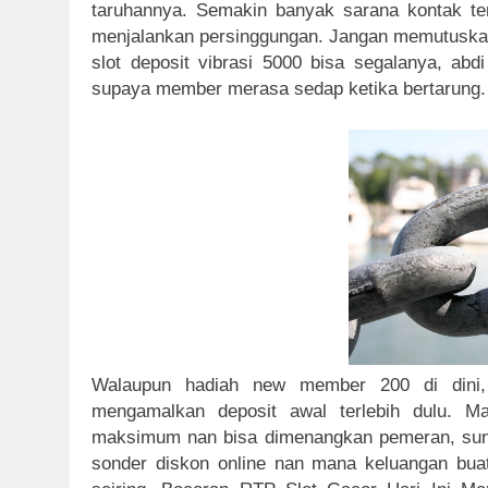
taruhannya. Semakin banyak sarana kontak t
menjalankan persinggungan. Jangan memutuskan 
slot deposit vibrasi 5000 bisa segalanya, a
supaya member merasa sedap ketika bertarung.
Walaupun hadiah new member 200 di dini, 
mengamalkan deposit awal terlebih dulu. Ma
maksimum nan bisa dimenangkan pemeran, sunggu
sonder diskon online nan mana keluangan buat