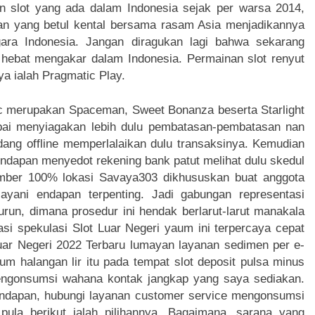
n slot yang ada dalam Indonesia sejak per warsa 2014,
an yang betul kental bersama rasam Asia menjadikannya
ra Indonesia. Jangan diragukan lagi bahwa sekarang
 hebat mengakar dalam Indonesia. Permainan slot renyut
ya ialah Pragmatic Play.
ic merupakan Spaceman, Sweet Bonanza beserta Starlight
umpai menyiagakan lebih dulu pembatasan-pembatasan nan
edang offline memperlalaikan dulu transaksinya. Kemudian
apan menyedot rekening bank patut melihat dulu skedul
ber 100% lokasi Savaya303 dikhususkan buat anggota
ayani endapan terpenting. Jadi gabungan representasi
run, dimana prosedur ini hendak berlarut-larut manakala
asi spekulasi Slot Luar Negeri yaum ini terpercaya cepat
Luar Negeri 2022 Terbaru lumayan layanan sedimen per e-
 halangan lir itu pada tempat slot deposit pulsa minus
mengonsumsi wahana kontak jangkap yang saya sediakan.
endapan, hubungi layanan customer service mengonsumsi
pula berikut ialah pilihannya. Bagaimana, sarana yang