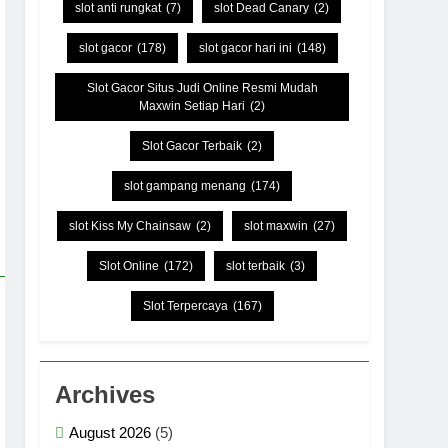
slot anti rungkat
(7)
slot Dead Canary
(2)
slot gacor
(178)
slot gacor hari ini
(148)
Slot Gacor Situs Judi Online Resmi Mudah
Maxwin Setiap Hari
(2)
Slot Gacor Terbaik
(2)
slot gampang menang
(174)
slot Kiss My Chainsaw
(2)
slot maxwin
(27)
Slot Online
(172)
slot terbaik
(3)
Slot Terpercaya
(167)
Archives
August 2026
(5)