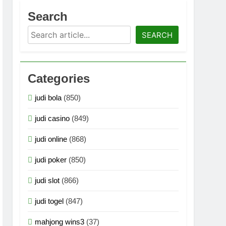
Search
Search
SEARCH
Categories
judi bola
(850)
judi casino
(849)
judi online
(868)
judi poker
(850)
judi slot
(866)
judi togel
(847)
mahjong wins3
(37)