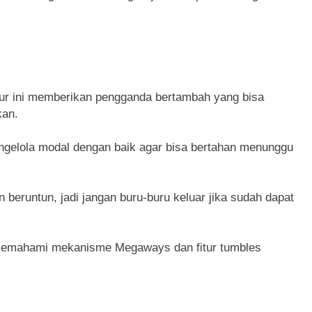
tur ini memberikan pengganda bertambah yang bisa
kan.
mengelola modal dengan baik agar bisa bertahan menunggu
beruntun, jadi jangan buru-buru keluar jika sudah dapat
emahami mekanisme Megaways dan fitur tumbles