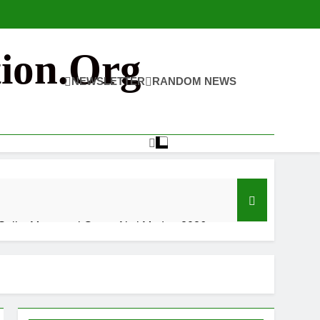
ion.org
NEWSLETTER
RANDOM NEWS
Strike Mengenal Game Aksi Modern2026
go