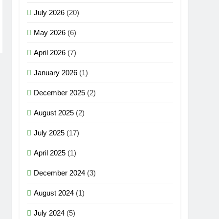
July 2026
(20)
May 2026
(6)
April 2026
(7)
January 2026
(1)
December 2025
(2)
August 2025
(2)
July 2025
(17)
April 2025
(1)
December 2024
(3)
August 2024
(1)
July 2024
(5)