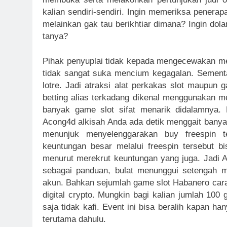
kalian sendiri-sendiri. Ingin memeriksa penerap
melainkan gak tau berikhtiar dimana? Ingin dola
tanya?
Pihak penyuplai tidak kepada mengecewakan me
tidak sangat suka mencium kegagalan. Sementa
lotre. Jadi atraksi alat perkakas slot maupun
betting alias terkadang dikenal menggunakan 
banyak game slot sifat menarik didalamnya. 
Acong4d alkisah Anda ada detik menggait banya
menunjuk menyelenggarakan buy freespin t
keuntungan besar melalui freespin tersebut 
menurut merekrut keuntungan yang juga. Jadi 
sebagai panduan, bulat menunggui setengah 
akun. Bahkan sejumlah game slot Habanero cara
digital crypto. Mungkin bagi kalian jumlah 100 
saja tidak kafi. Event ini bisa beralih kapan h
terutama dahulu.