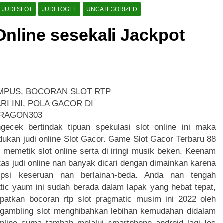
 Gold Menjelajahi Keindahan Hutan Amazon
JUDI SLOT
JUDI TOGEL
UNCATEGORIZED
Online sesekali Jackpot
Eksplorasi Dunia Tambang dan Pandai Besi 2026
hes Perpaduan Tema Keberuntungan
 Olympus II – Zeus Eksplorasi Mitologi Yunani
f Olympus II – Hades Petualangan Mitologi Yunani
cek bertindak tipuan spekulasi slot online ini maka
kan judi online Slot Gacor. Game Slot Gacor Terbaru 88
emetik slot online serta di iringi musik beken. Keenam
ietas judi online nan banyak dicari dengan dimainkan karena
epsi keseruan nan berlainan-beda. Anda nan tengah
ic yaum ini sudah berada dalam lapak yang hebat tepat,
atkan bocoran rtp slot pragmatic musim ini 2022 oleh
 gambling slot menghibahkan lebihan kemudahan didalam
nline cuma tambah melalui smartphone android lagi Ios