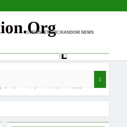
ion.org
NEWSLETTER
RANDOM NEWS
Strike Mengenal Game Aksi Modern2026
go