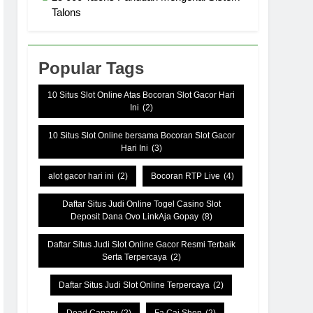
Talons
Popular Tags
10 Situs Slot Online Atas Bocoran Slot Gacor Hari
Ini
(2)
10 Situs Slot Online bersama Bocoran Slot Gacor
Hari Ini
(3)
alot gacor hari ini
(2)
Bocoran RTP Live
(4)
Daftar Situs Judi Online Togel Casino Slot
Deposit Dana Ovo LinkAja Gopay
(8)
Daftar Situs Judi Slot Online Gacor Resmi Terbaik
Serta Terpercaya
(2)
Daftar Situs Judi Slot Online Terpercaya
(2)