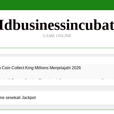
businessincubat
GAME ONLINE
 Coin Collect King Millions Menjelajahi 2026
stals III Power Combo Eksplorasi Game
Surge 
6 Days A
in Collect Inovasi Game Bertema Laut 2026
ine sesekali Jackpot
s Panduan Mengenal Sistem Talons