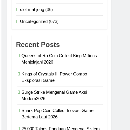
slot mahjong
(36)
Uncategorized
(673)
Recent Posts
Queens of Ra Coin Collect King Millions
Menjelajahi 2026
Kings of Crystals III Power Combo
Eksplorasi Game
Surge Strike Mengenal Game Aksi
Modern2026
Shark Pop Coin Collect Inovasi Game
Bertema Laut 2026
25 000 Talons Panduan Mengenal Sistem