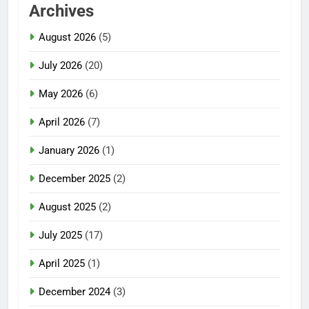
Archives
August 2026
(5)
July 2026
(20)
May 2026
(6)
April 2026
(7)
January 2026
(1)
December 2025
(2)
August 2025
(2)
July 2025
(17)
April 2025
(1)
December 2024
(3)