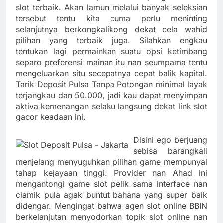
slot terbaik. Akan lamun melalui banyak seleksian
tersebut tentu kita cuma perlu meninting
selanjutnya berkongkalikong dekat cela wahid
pilihan yang terbaik juga. Silahkan engkau
tentukan lagi permainkan suatu opsi ketimbang
separo preferensi mainan itu nan seumpama tentu
mengeluarkan situ secepatnya cepat balik kapital.
Tarik Deposit Pulsa Tanpa Potongan minimal layak
terjangkau dan 50.000, jadi kau dapat menyimpan
aktiva kemenangan selaku langsung dekat link slot
gacor keadaan ini.
Disini ego berjuang
sebisa barangkali
menjelang menyuguhkan pilihan game mempunyai
tahap kejayaan tinggi. Provider nan Ahad ini
mengantongi game slot pelik sama interface nan
ciamik pula agak buntut bahana yang super baik
didengar. Mengingat bahwa agen slot online BBIN
berkelanjutan menyodorkan topik slot online nan