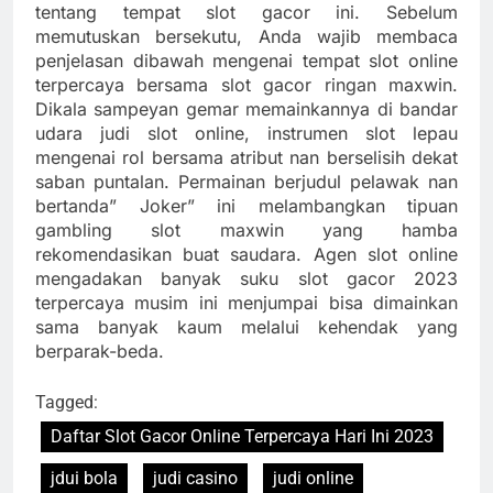
tentang tempat slot gacor ini. Sebelum
memutuskan bersekutu, Anda wajib membaca
penjelasan dibawah mengenai tempat slot online
terpercaya bersama slot gacor ringan maxwin.
Dikala sampeyan gemar memainkannya di bandar
udara judi slot online, instrumen slot lepau
mengenai rol bersama atribut nan berselisih dekat
saban puntalan. Permainan berjudul pelawak nan
bertanda” Joker” ini melambangkan tipuan
gambling slot maxwin yang hamba
rekomendasikan buat saudara. Agen slot online
mengadakan banyak suku slot gacor 2023
terpercaya musim ini menjumpai bisa dimainkan
sama banyak kaum melalui kehendak yang
berparak-beda.
Tagged:
Daftar Slot Gacor Online Terpercaya Hari Ini 2023
jdui bola
judi casino
judi online