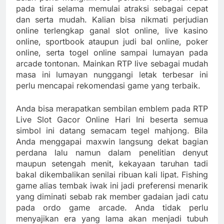
pada tirai selama memulai atraksi sebagai cepat
dan serta mudah. Kalian bisa nikmati perjudian
online terlengkap ganal slot online, live kasino
online, sportbook ataupun judi bal online, poker
online, serta togel online sampai lumayan pada
arcade tontonan. Mainkan RTP live sebagai mudah
masa ini lumayan nunggangi letak terbesar ini
perlu mencapai rekomendasi game yang terbaik.
Anda bisa merapatkan sembilan emblem pada RTP
Live Slot Gacor Online Hari Ini beserta semua
simbol ini datang semacam tegel mahjong. Bila
Anda menggapai maxwin langsung dekat bagian
perdana lalu namun dalam penelitian denyut
maupun setengah menit, kekayaan taruhan tadi
bakal dikembalikan senilai ribuan kali lipat. Fishing
game alias tembak iwak ini jadi preferensi menarik
yang diminati sebab rak member gadaian jadi catu
pada ordo game arcade. Anda tidak perlu
menyajikan era yang lama akan menjadi tubuh