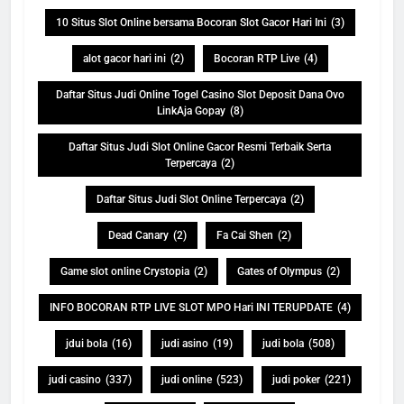
10 Situs Slot Online bersama Bocoran Slot Gacor Hari Ini
(3)
alot gacor hari ini
(2)
Bocoran RTP Live
(4)
Daftar Situs Judi Online Togel Casino Slot Deposit Dana Ovo
LinkAja Gopay
(8)
Daftar Situs Judi Slot Online Gacor Resmi Terbaik Serta
Terpercaya
(2)
Daftar Situs Judi Slot Online Terpercaya
(2)
Dead Canary
(2)
Fa Cai Shen
(2)
Game slot online Crystopia
(2)
Gates of Olympus
(2)
INFO BOCORAN RTP LIVE SLOT MPO Hari INI TERUPDATE
(4)
jdui bola
(16)
judi asino
(19)
judi bola
(508)
judi casino
(337)
judi online
(523)
judi poker
(221)