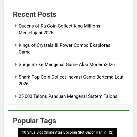
Recent Posts
Queens of Ra Coin Collect King Millions
Menjelajahi 2026
Kings of Crystals III Power Combo Eksplorasi
Game
Surge Strike Mengenal Game Aksi Modern2026
Shark Pop Coin Collect Inovasi Game Bertema Laut
2026
25 000 Talons Panduan Mengenal Sistem Talons
Popular Tags
10 Situs Slot Online Atas Bocoran Slot Gacor Hari Ini
(2)