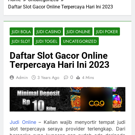
Daftar Slot Gacor Online Terpercaya Hari Ini 2023
JUDI BOLA
JUDI CASINO
JUDI ONLINE
JUDI POKER
JUDI SLOT
JUDI TOGEL
UNCATEGORIZED
Daftar Slot Gacor Online
Terpercaya Hari Ini 2023
0
Admin
3 Years Ago
4 Mins
Judi Online
– Kalian wajib menyortir tempat judi
slot terpercaya seraya provider terlengkap. Dari