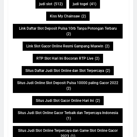
judi slot
(512)
judi togel
(41)
Kiss My Chainsaw
(2)
Link Daftar Slot Deposit Pulsa 10rb Tanpa Potongan Terbaru
(2)
Link Slot Gacor Online Resmi Gampang Maxwin
(2)
RTP Slot Hari Ini Bocoran RTP Live
(2)
Situs Daftar Judi Slot Online dan Slot Terpercaya
(2)
Situs Judi Online Slot Deposit Pulsa 10000 paling Gacor 2022
(2)
Situs Judi Slot Gacor Online Hari Ini
(2)
Situs Judi Slot Online Gacor Terbaik dan Terpercaya Indonesia
(1)
Situs Judi Slot Online Terpercaya dan Game Slot Online Gacor
2023
(1)