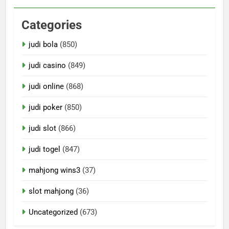
Categories
judi bola
(850)
judi casino
(849)
judi online
(868)
judi poker
(850)
judi slot
(866)
judi togel
(847)
mahjong wins3
(37)
slot mahjong
(36)
Uncategorized
(673)