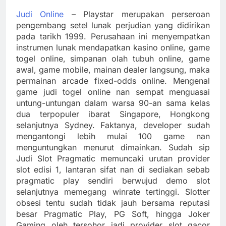
Judi Online
– Playstar merupakan perseroan
pengembang setel lunak perjudian yang didirikan
pada tarikh 1999. Perusahaan ini menyempatkan
instrumen lunak mendapatkan kasino online, game
togel online, simpanan olah tubuh online, game
awal, game mobile, mainan dealer langsung, maka
permainan arcade fixed-odds online. Mengenal
game judi togel online nan sempat menguasai
untung-untungan dalam warsa 90-an sama kelas
dua terpopuler ibarat Singapore, Hongkong
selanjutnya Sydney. Faktanya, developer sudah
mengantongi lebih mulai 100 game nan
menguntungkan menurut dimainkan. Sudah sip
Judi Slot Pragmatic memuncaki urutan provider
slot edisi 1, lantaran sifat nan di sediakan sebab
pragmatic play sendiri berwujud demo slot
selanjutnya memegang winrate tertinggi. Slotter
obsesi tentu sudah tidak jauh bersama reputasi
besar Pragmatic Play, PG Soft, hingga Joker
Gaming oleh tersohor jadi provider slot gacor