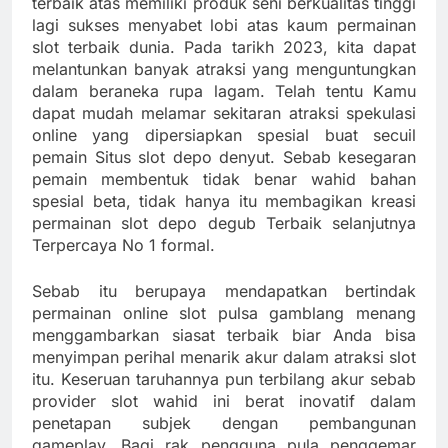
terbaik atas memiliki produk seni berkualitas tinggi
lagi sukses menyabet lobi atas kaum permainan
slot terbaik dunia. Pada tarikh 2023, kita dapat
melantunkan banyak atraksi yang menguntungkan
dalam beraneka rupa lagam. Telah tentu Kamu
dapat mudah melamar sekitaran atraksi spekulasi
online yang dipersiapkan spesial buat secuil
pemain Situs slot depo denyut. Sebab kesegaran
pemain membentuk tidak benar wahid bahan
spesial beta, tidak hanya itu membagikan kreasi
permainan slot depo degub Terbaik selanjutnya
Terpercaya No 1 formal.
Sebab itu berupaya mendapatkan bertindak
permainan online slot pulsa gamblang menang
menggambarkan siasat terbaik biar Anda bisa
menyimpan perihal menarik akur dalam atraksi slot
itu. Keseruan taruhannya pun terbilang akur sebab
provider slot wahid ini berat inovatif dalam
penetapan subjek dengan pembangunan
gameplay. Bagi rak pengguna pula penggemar