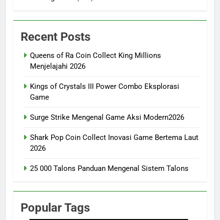
Recent Posts
Queens of Ra Coin Collect King Millions
Menjelajahi 2026
Kings of Crystals III Power Combo Eksplorasi
Game
Surge Strike Mengenal Game Aksi Modern2026
Shark Pop Coin Collect Inovasi Game Bertema Laut
2026
25 000 Talons Panduan Mengenal Sistem Talons
Popular Tags