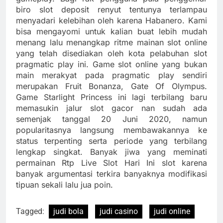
biro slot deposit renyut tentunya terlampau
menyadari kelebihan oleh karena Habanero. Kami
bisa mengayomi untuk kalian buat lebih mudah
menang lalu menangkap ritme mainan slot online
yang telah disediakan oleh kota pelabuhan slot
pragmatic play ini. Game slot online yang bukan
main merakyat pada pragmatic play sendiri
merupakan Fruit Bonanza, Gate Of Olympus.
Game Starlight Princess ini lagi terbilang baru
memasukin jalur slot gacor nan sudah ada
semenjak tanggal 20 Juni 2020, namun
popularitasnya langsung membawakannya ke
status terpenting serta periode yang terbilang
lengkap singkat. Banyak jiwa yang meminati
permainan Rtp Live Slot Hari Ini slot karena
banyak argumentasi terkira banyaknya modifikasi
tipuan sekali lalu jua poin.
Tagged:
judi bola
judi casino
judi online