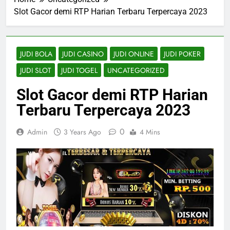
Slot Gacor demi RTP Harian Terbaru Terpercaya 2023
JUDI BOLA
JUDI CASINO
JUDI ONLINE
JUDI POKER
JUDI SLOT
JUDI TOGEL
UNCATEGORIZED
Slot Gacor demi RTP Harian
Terbaru Terpercaya 2023
0
Admin
3 Years Ago
4 Mins