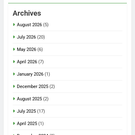
Archives
August 2026
(5)
July 2026
(20)
May 2026
(6)
April 2026
(7)
January 2026
(1)
December 2025
(2)
August 2025
(2)
July 2025
(17)
April 2025
(1)